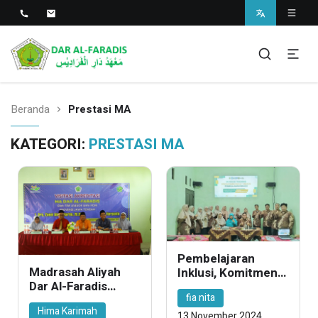
Pondok Pesantren Dar Al-
SMP dan MA
Faradis
Beranda
Prestasi MA
KATEGORI:
PRESTASI MA
Pembelajaran
Madrasah Aliyah
Inklusi, Komitmen
Dar Al-Faradis
SMP dan MA Dar Al-
fia nita
berhasil
Faradis dalam
Hima Karimah
memperoleh
Merangkul
13 November 2024