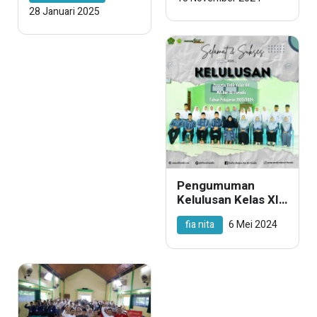
Akreditasi A
Keberagaman
28 Januari 2025
Pengumuman
Kelulusan Kelas XII
IPS MA Dar Al-
fia nita
6 Mei 2024
Faradis