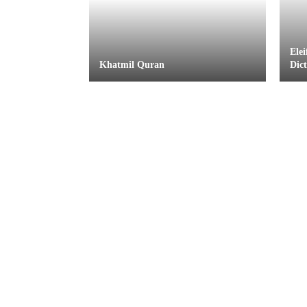
Ele
Khatmil Quran
Dic