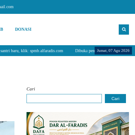
mail.com
IB
DONASI
Jumat, 07 Agu 2026
aru, klik: spmb.alfaradis.com
Dibuka pendaftaran santri baru, klik: spmb
Cari
Cari