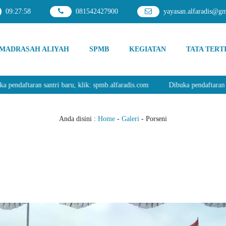
09
:
27
:
59
081542427900
yayasan.alfaradis@g
MADRASAH ALIYAH
SPMB
KEGIATAN
TATA TERT
ftaran santri baru, klik: spmb.alfaradis.com
Dibuka pendaftaran santri b
Anda disini :
Home
-
Galeri
- Porseni