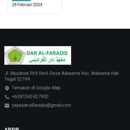
Bakat
24 Februari 2024
Jl. Muslimat Rt.8 Rw.6 Desa Adiwerna Kec. Adiwerna Kab.
Tegal 52194
Temukan di Google Map
+6281542427900
yayasan.alfaradis@gmail.com
ARSIP