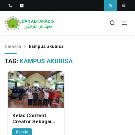
Pondok Pesantren Dar Al-
SMP dan MA
Faradis
Beranda
kampus akubisa
TAG:
KAMPUS AKUBISA
Kelas Content
Creator Sebagai
Ajang
fia nita
Mengembangkan