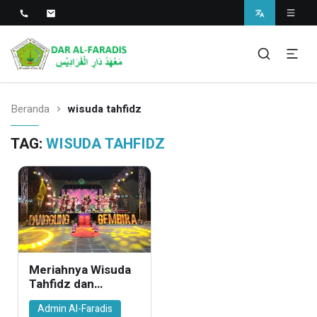
Pondok Pesantren Dar Al-
SMP dan MA
Faradis
Beranda
wisuda tahfidz
TAG:
WISUDA TAHFIDZ
Meriahnya Wisuda
Tahfidz dan
Panggung Gembira
Admin Al-Faradis
2026