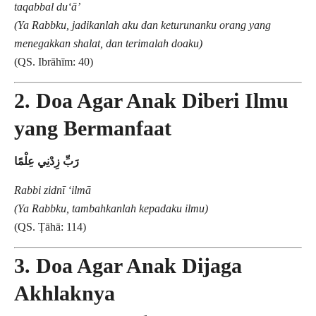
taqabbal du‘ā’
(Ya Rabbku, jadikanlah aku dan keturunanku orang yang
menegakkan shalat, dan terimalah doaku)
(QS. Ibrāhīm: 40)
2. Doa Agar Anak Diberi Ilmu
yang Bermanfaat
رَبِّ زِدْنِي عِلْمًا
Rabbi zidnī ‘ilmā
(Ya Rabbku, tambahkanlah kepadaku ilmu)
(QS. Ṭāhā: 114)
3. Doa Agar Anak Dijaga
Akhlaknya