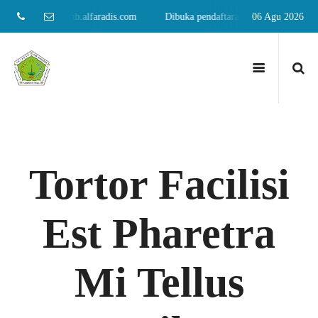
 baru, klik: spmb.alfaradis.com
Dibuka pendaftaran santri baru, klik: sp
06 Agu 2026
Tortor Facilisi
Est Pharetra
Mi Tellus