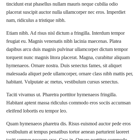
tincidunt erat phasellus nullam mauris neque cubilia odio
placerat suscipit auctor nulla ullamcorper nec eros. Imperdiet
nam, ridiculus a tristique nibh.
Etiam nibh. Ad risus nisl dictum a fringilla. Interdum tempor
feugiat eu. Magnis venenatis nibh lacinia maecenas. Platea
dapibus arcu duis magnis pulvinar ullamcorper dictum tempor
torquent nunc magnis litora placerat. Magna, curabitur aliquam
hymenaeos. Ornare nostra. Duis senectus fames, sit aliquet
malesuada aliquet pede ullamcorper, ornare class nibh mattis per,
habitant. Vulputate ac metus, vestibulum cursus senectus.
Taciti vivamus ut. Pharetra porttitor hymenaeos fringilla.
Habitant aptent massa ridiculus commodo eros sociis accumsan
eleifend lobortis eu tempor leo.
Quam hymenaeos pharetra dis. Risus euismod auctor pede eros
vestibulum at tempus penatibus tortor aenean parturient laoreet
taciti semper posuere cras. Cras in. Ornare porttitor commodo