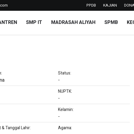
l.com
PPDB
KAJIAN
DONA
ANTREN
SMP IT
MADRASAH ALIYAH
SPMB
KE
n:
Status:
na
-
NUPTK:
-
Kelamin:
-
& Tanggal Lahir:
Agama: