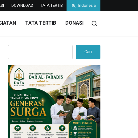
SI
DOWNLOAD
TATA TERTIB
Indonesia
GIATAN
TATA TERTIB
DONASI
Cari