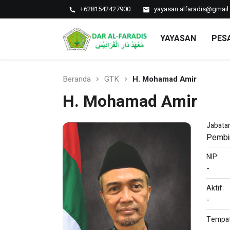
+6281542427900
yayasan.alfaradis@gmai
Pondok
YAYASAN
PES
SMP dan MA
Pesantren Dar
Al-Faradis
Beranda
GTK
H. Mohamad Amir
H. Mohamad Amir
Jabata
Pembi
NIP:
-
Aktif:
-
Tempat 