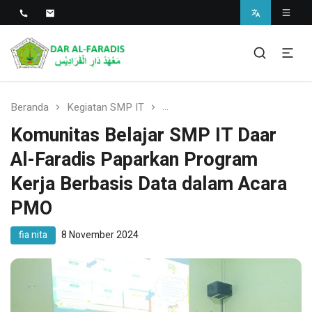
Pondok Pesantren Dar Al-
SMP dan MA
Faradis
Beranda
Kegiatan SMP IT
Komunitas Belajar SMP IT Daa
Komunitas Belajar SMP IT Daar
Al-Faradis Paparkan Program
Kerja Berbasis Data dalam Acara
PMO
fia nita
8 November 2024