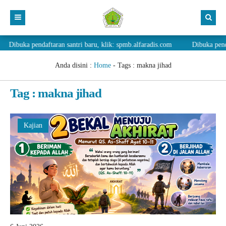
uka pendaftaran santri baru, klik: spmb.alfaradis.com
Dibuka pendaftaran
YAYASAN
PESANTREN
Anda disini :
Home
-
Tags : makna jihad
SMP IT
Tag : makna jihad
MADRASAH ALIYAH
SPMB
Kajian
KEGIATAN
TATA TERTIB
DONASI